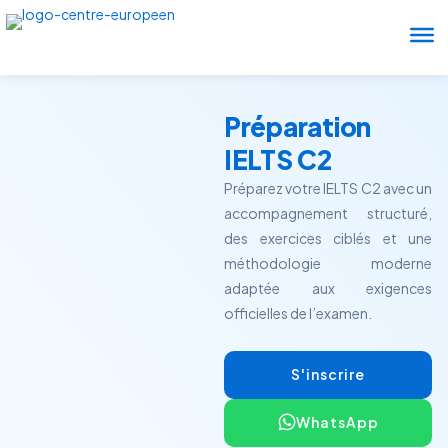
Aller
au
contenu
Préparation
IELTS C2
Préparez votre IELTS C2 avec un
accompagnement structuré,
des exercices ciblés et une
méthodologie moderne
adaptée aux exigences
officielles de l’examen.
S'inscrire
WhatsApp