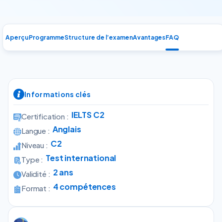
Aperçu
Programme
Structure de l’examen
Avantages
FAQ
Informations clés
IELTS C2
Certification :
Anglais
Langue :
C2
Niveau :
Test international
Type :
2 ans
Validité :
4 compétences
Format :