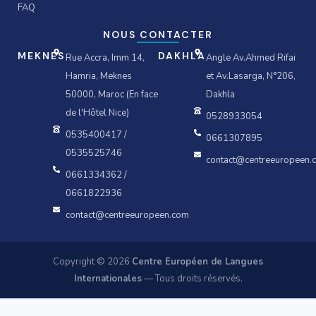
FAQ
NOUS CONTACTER
MEKNES
DAKHLA
Rue Accra, Imm 14,
Angle Av.Ahmed Rifai
Hamria, Meknes
et Av.Lasarga, N°206,
50000, Maroc (En face
Dakhla
de l'Hôtel Nice)
0528933054
0535400417 /
0661307895
0535525746
contact@centreeuropeen.
0661334362 /
0661822936
contact@centreeuropeen.com
Copyright © 2026
Centre Européen de Langues
Internationales
— Tous droits réservés.