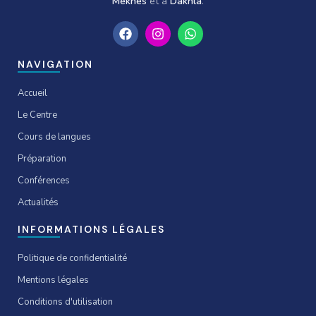
Meknès
et à
Dakhla
.
F
I
W
a
n
h
c
s
a
e
t
t
NAVIGATION
b
a
s
o
g
a
Accueil
o
r
p
k
a
p
Le Centre
m
Cours de langues
Préparation
Conférences
Actualités
INFORMATIONS LÉGALES
Politique de confidentialité
Mentions légales
Conditions d'utilisation