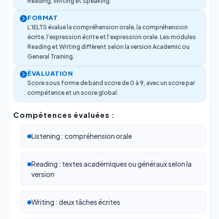
Reading, Writing et Speaking.
FORMAT
L’IELTS évalue la compréhension orale, la compréhension
écrite, l’expression écrite et l’expression orale. Les modules
Reading et Writing diffèrent selon la version Academic ou
General Training.
ÉVALUATION
Score sous forme de band score de 0 à 9, avec un score par
compétence et un score global.
Compétences évaluées :
Listening : compréhension orale
Reading : textes académiques ou généraux selon la
version
Writing : deux tâches écrites